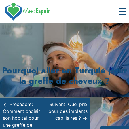
Skip
to
content
Pourquoi aller en Turquie pour
la greffe de cheveux ?
Navigation
de
Précédent:
Suivant:
Quel prix
Comment choisir
pour des implants
l’article
son hôpital pour
capillaires ?
une greffe de