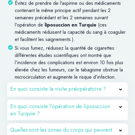
Évitez de prendre de l'aspirine ou des médicaments
contenant le même principe actif pendant les 2
semaines précédant et les 2 semaines suivant
l'opération de
liposuccion en Turquie
(ces
médicaments réduisent la capacité du sang à coaguler
et facilitent les saignements.).
Si vous fumez, réduisez la quantité de cigarettes :
différentes études scientifiques ont montré que
l'incidence des complications est environ 10 fois plus
élevée chez les fumeurs, car le tabagisme obstrue la
microcirculation et augmente le risque d'infection.
En quoi consiste la visite préopératoire ?
Lors de la visite précédant l'opération de
liposuccion
En quoi consiste l’opération de liposuccion
en Turquie
, le chirurgien évaluera les zones à traiter
en Turquie ?
et les résultats qui peuvent être obtenus. Il s'assurera
également que vous êtes en bonne santé et que vous
La
liposuccion
réalisée en
Turquie
consiste en une
Quelles sont les zones du corps qui peuvent
pouvez affronter l'opération sans risque de
opération d'aspiration de l'excès de graisse localisé