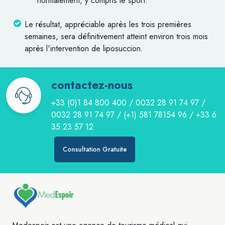
normalement, y compris le sport.
Le résultat, appréciable après les trois premières
semaines, sera définitivement atteint environ trois mois
après l'intervention de liposuccion.
contactez-nous
+33 (0)1 84 800 400
/
0032 28 91 74 97
/
0032 28 91 74 97
/
(+1) 581 78154 96
/
+33 6
35 23 57 12
Consultation Gratuite